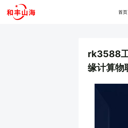
跳
到
首页
内
容
rk35
缘计算物