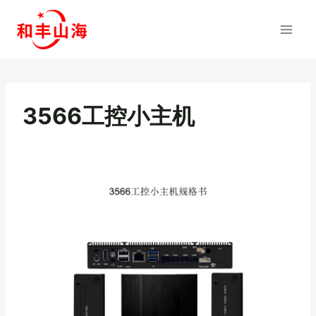
跳
到
内
容
3566工控小主机