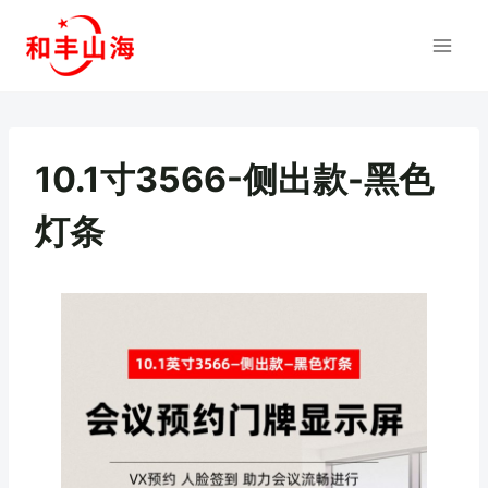
跳
到
内
容
10.1寸3566-侧出款-黑色
灯条