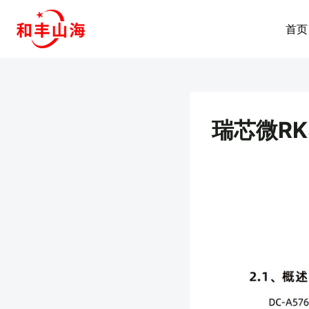
跳
到
首页
内
容
瑞芯微RK