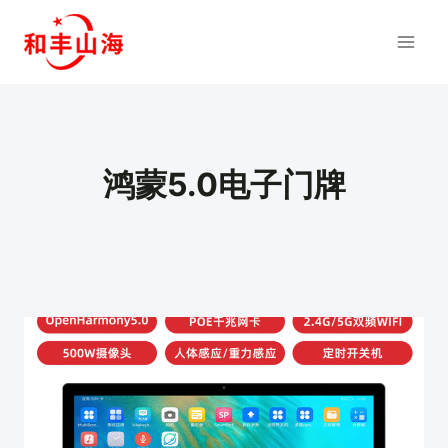
跳
到
内
容
鸿蒙5.0电子门牌