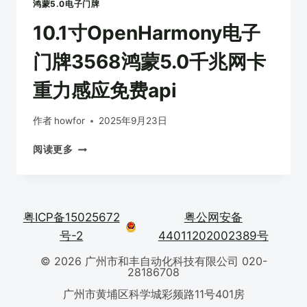
应
鸿蒙5.0电子门牌
免
10.1寸OpenHarmony电子
费
API
门牌3568鸿蒙5.0千兆网卡
重力感应免费api
作者
howfor
2025年9月23日
10.1
阅读更多
寸
OPENHARMONY
电
子
粤ICP备15025672
粤公网安备
门
牌
号-2
44011202002389号
3568
© 2026 广州市和丰自动化科技有限公司 020-
鸿
28186708
蒙
5.0
广州市黄埔区科学城彩频路11号401房
千