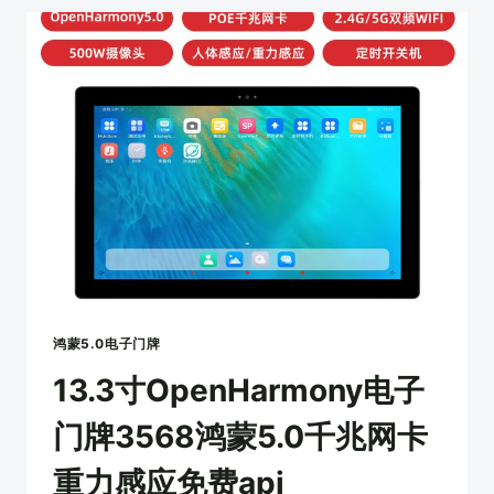
子
门
牌
3568
鸿
蒙
5.0
千
兆
网
卡
重
力
感
应
鸿蒙5.0电子门牌
免
13.3寸OpenHarmony电子
费
API
门牌3568鸿蒙5.0千兆网卡
重力感应免费api