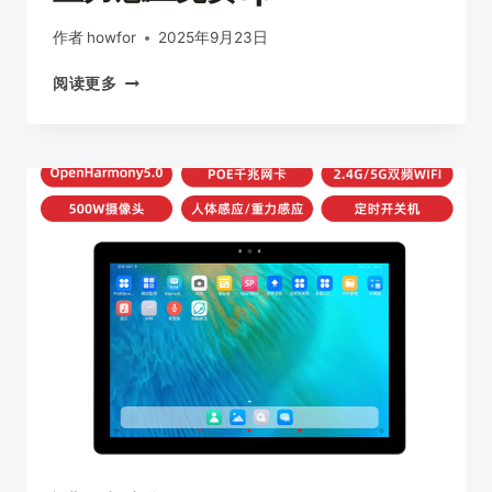
作者
howfor
2025年9月23日
13.3
阅读更多
寸
OPENHARMONY
电
子
门
牌
3568
鸿
蒙
5.0
千
兆
网
卡
重
力
感