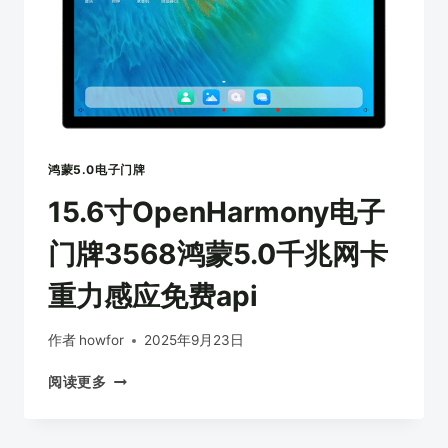
鸿蒙5.0电子门牌
15.6寸OpenHarmony电子
门牌3568鸿蒙5.0千兆网卡
重力感应免费api
作者
howfor
2025年9月23日
15.6
阅读更多
寸
OPENHARMONY
电