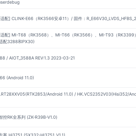
userdebug
适配] CLINK-E66（RK3566安卓11）/ 固件：R_E66V30_LVDS_HFBS_2
适配] MI-T68（RK3568）、MI-T66（RK3566）、MI-T93（RK3
配3288和PX30)
88 / AIOT_3588A REV:1.3 2023-03-21
66 (Android 11.0)
.RT28XXV05(RTK2853/Android 11.0) / HK.VCS2352V03(Hisi352/An
控RK全系列 (ZK-R39B-V1.0)
 Hi3751 (SX332-HI3751_V1.1)