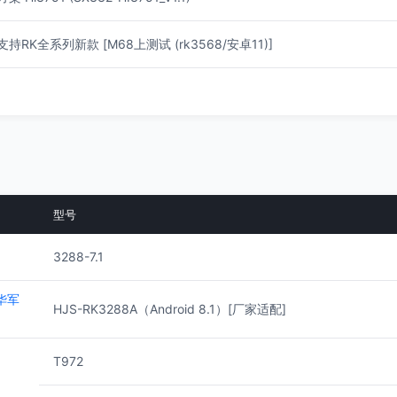
持RK全系列新款 [M68上测试 (rk3568/安卓11)]
型号
3288-7.1
华军
HJS-RK3288A（Android 8.1）[厂家适配]
T972