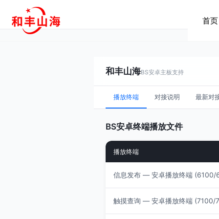
跳
到
首页
内
容
和丰山海
BS安卓主板支持
播放终端
对接说明
最新对
BS安卓终端播放文件
播放终端
信息发布 — 安卓播放终端 (6100/6
触摸查询 — 安卓播放终端 (7100/71