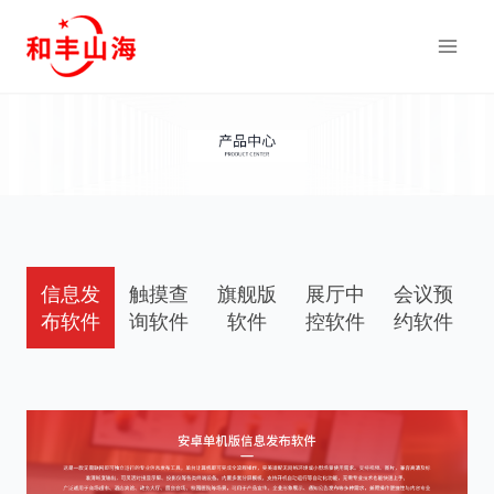
跳
到
内
容
信息发
触摸查
旗舰版
展厅中
会议预
布软件
询软件
软件
控软件
约软件