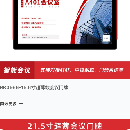
超
薄
款
会
议
门
牌
RK3566–15.6寸超薄款会议门牌
R
阅读更多
K
3
5
6