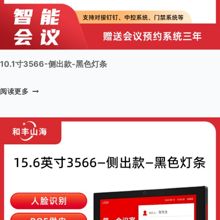
10.1寸3566-侧出款-黑色灯条
1
阅读更多
0
.
1
寸
3
5
6
6
-
侧
出
款