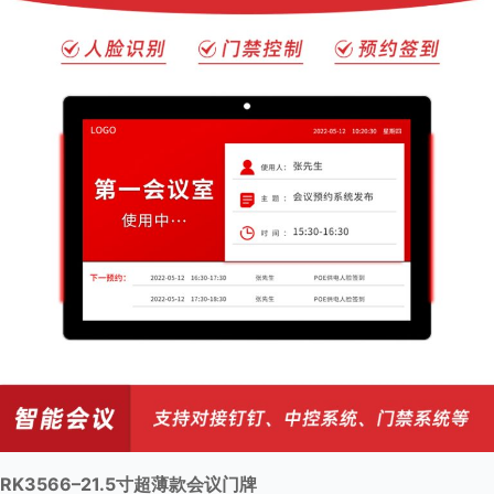
6
–
1
5
.
6
寸
超
薄
款
会
议
门
牌
RK3566–21.5寸超薄款会议门牌