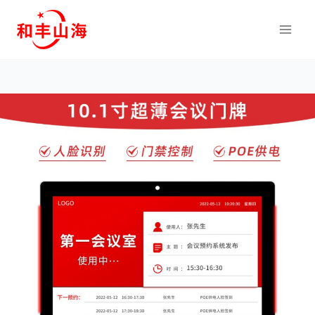
跳
到
内
容