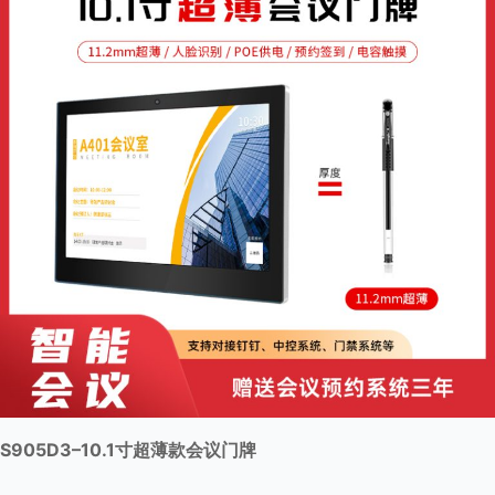
6
6
-
侧
出
款
-
黑
色
灯
条
S905D3–10.1寸超薄款会议门牌