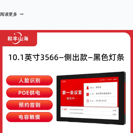
R
阅读更多
K
3
5
6
6
–
2
1
.
5
寸
超
薄
款
会
议
门
牌