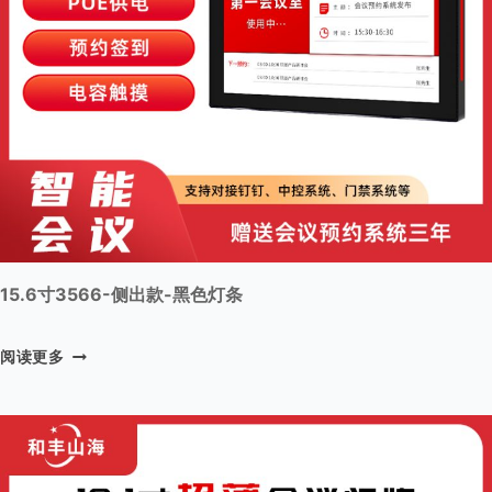
-
黑
色
灯
条
15.6寸3566-侧出款-黑色灯条
1
阅读更多
5
.
6
寸
3
5