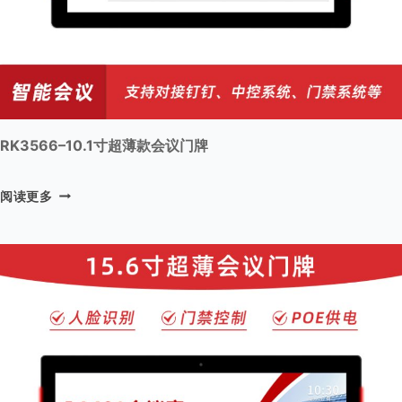
RK3566–10.1寸超薄款会议门牌
R
阅读更多
K
3
5
6
6
–
1
0
.
1
寸