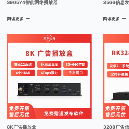
S905Y4智能网络播放器
3566信息
S
3
阅读更多
阅读更多
9
5
0
6
5
6
Y
信
4
息
智
发
能
布
网
盒
络
播
放
器
8K广告播放盒
3288广告