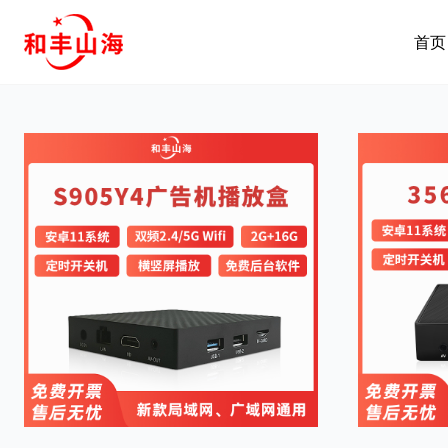
跳
到
首页
内
容