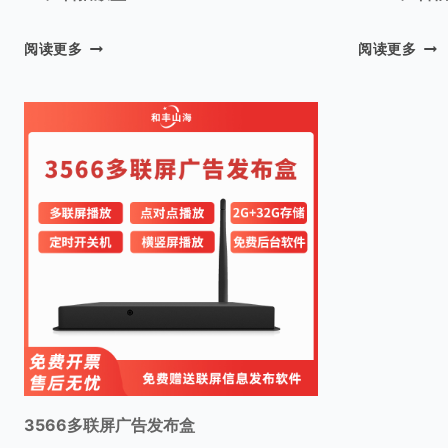
8
3
阅读更多
阅读更多
K
2
广
8
告
8
播
广
放
告
盒
信
息
发
布
盒
3566多联屏广告发布盒