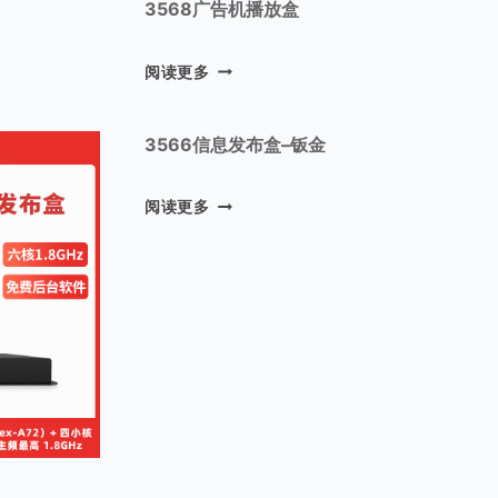
3568广告机播放盒
3
阅读更多
5
6
8
3566信息发布盒–钣金
广
告
3
机
阅读更多
5
播
6
放
6
盒
信
息
发
布
盒
–
钣
金