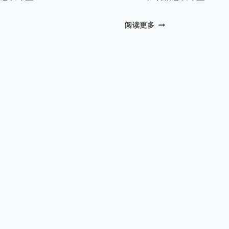
3
阅读更多
3
9
9
广
告
信
息
发
布
盒